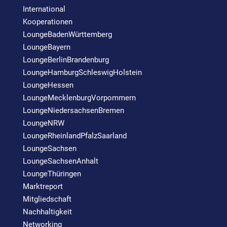
International
Kooperationen
LoungeBadenWürttemberg
LoungeBayern
LoungeBerlinBrandenburg
LoungeHamburgSchleswigHolstein
LoungeHessen
LoungeMecklenburgVorpommern
LoungeNiedersachsenBremen
LoungeNRW
LoungeRheinlandPfalzSaarland
LoungeSachsen
LoungeSachsenAnhalt
LoungeThüringen
Marktreport
Mitgliedschaft
Nachhaltigkeit
Networking