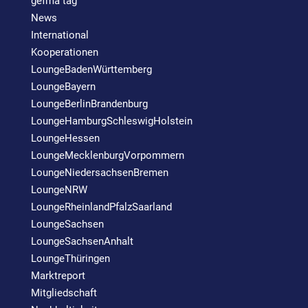
gefma tag
News
International
Kooperationen
LoungeBadenWürttemberg
LoungeBayern
LoungeBerlinBrandenburg
LoungeHamburgSchleswigHolstein
LoungeHessen
LoungeMecklenburgVorpommern
LoungeNiedersachsenBremen
LoungeNRW
LoungeRheinlandPfalzSaarland
LoungeSachsen
LoungeSachsenAnhalt
LoungeThüringen
Marktreport
Mitgliedschaft