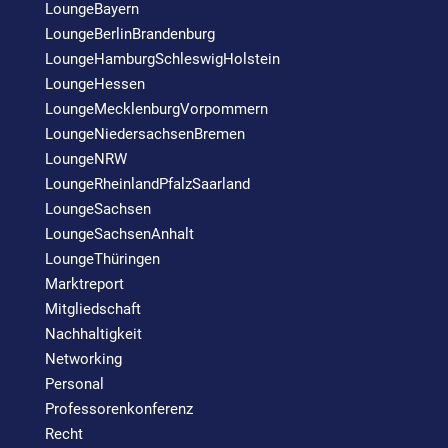
LoungeBayern
LoungeBerlinBrandenburg
LoungeHamburgSchleswigHolstein
LoungeHessen
LoungeMecklenburgVorpommern
LoungeNiedersachsenBremen
LoungeNRW
LoungeRheinlandPfalzSaarland
LoungeSachsen
LoungeSachsenAnhalt
LoungeThüringen
Marktreport
Mitgliedschaft
Nachhaltigkeit
Networking
Personal
Professorenkonferenz
Recht