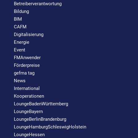
Betreiberverantwortung
Bildung
BIM
CAFM
Digitalisierung
Energie
Event
FMAnwender
Förderpreise
gefma tag
News
International
Kooperationen
LoungeBadenWürttemberg
LoungeBayern
LoungeBerlinBrandenburg
LoungeHamburgSchleswigHolstein
LoungeHessen