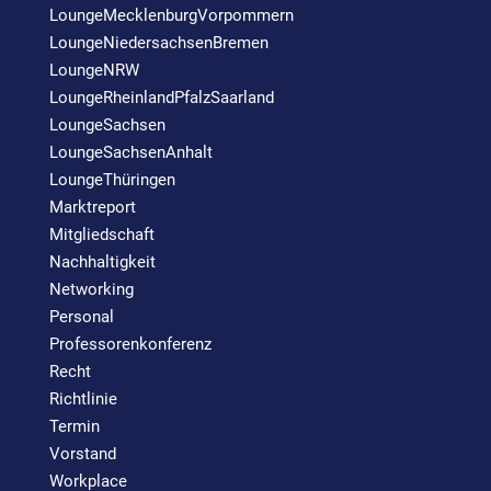
LoungeMecklenburgVorpommern
LoungeNiedersachsenBremen
LoungeNRW
LoungeRheinlandPfalzSaarland
LoungeSachsen
LoungeSachsenAnhalt
LoungeThüringen
Marktreport
Mitgliedschaft
Nachhaltigkeit
Networking
Personal
Professorenkonferenz
Recht
Richtlinie
Termin
Vorstand
Workplace