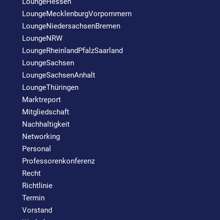
LoungeHessen
LoungeMecklenburgVorpommern
LoungeNiedersachsenBremen
LoungeNRW
LoungeRheinlandPfalzSaarland
LoungeSachsen
LoungeSachsenAnhalt
LoungeThüringen
Marktreport
Mitgliedschaft
Nachhaltigkeit
Networking
Personal
Professorenkonferenz
Recht
Richtlinie
Termin
Vorstand