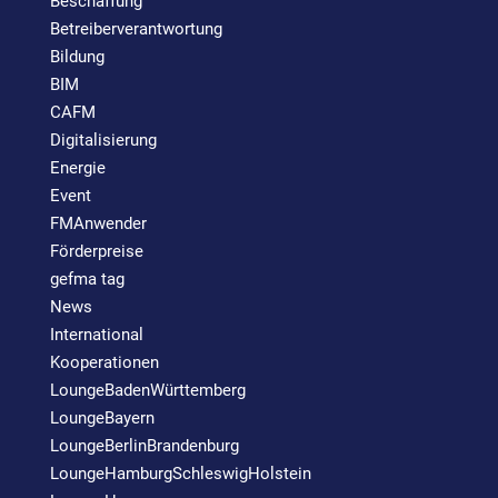
Beschaffung
Betreiberverantwortung
Bildung
BIM
CAFM
Digitalisierung
Energie
Event
FMAnwender
Förderpreise
gefma tag
News
International
Kooperationen
LoungeBadenWürttemberg
LoungeBayern
LoungeBerlinBrandenburg
LoungeHamburgSchleswigHolstein