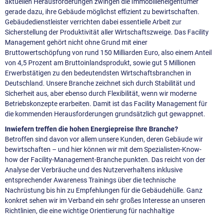
aktuellen Herausforderungen zwingen die Immobilieneigentümer
gerade dazu, ihre Gebäude möglichst effizient zu bewirtschaften.
Gebäudedienstleister verrichten dabei essentielle Arbeit zur
Sicherstellung der Produktivität aller Wirtschaftszweige. Das Facility
Management gehört nicht ohne Grund mit einer
Bruttowertschöpfung von rund 150 Milliarden Euro, also einem Anteil
von 4,5 Prozent am Bruttoinlandsprodukt, sowie gut 5 Millionen
Erwerbstätigen zu den bedeutendsten Wirtschaftsbranchen in
Deutschland. Unsere Branche zeichnet sich durch Stabilität und
Sicherheit aus, aber ebenso durch Flexibilität, wenn wir moderne
Betriebskonzepte erarbeiten. Damit ist das Facility Management für
die kommenden Herausforderungen grundsätzlich gut gewappnet.
Inwiefern treffen die hohen Energiepreise Ihre Branche?
Betroffen sind davon vor allem unsere Kunden, deren Gebäude wir
bewirtschaften – und hier können wir mit dem Spezialisten-Know-
how der Facility-Management-Branche punkten. Das reicht von der
Analyse der Verbräuche und des Nutzerverhaltens inklusive
entsprechender Awareness Trainings über die technische
Nachrüstung bis hin zu Empfehlungen für die Gebäudehülle. Ganz
konkret sehen wir im Verband ein sehr großes Interesse an unseren
Richtlinien, die eine wichtige Orientierung für nachhaltige