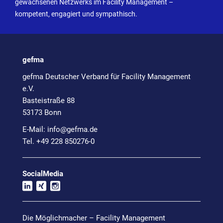
gewachsenen Netzwerks im Facility Management –
kompetent, engagiert und sympathisch.
gefma
gefma Deutscher Verband für Facility Management
e.V.
Basteistraße 88
53173 Bonn
E-Mail:
info@
gefma.de
Tel. +49 228 850276-0
SocialMedia
Die Möglichmacher – Facility Management