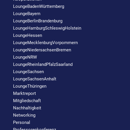
LoungeBadenWürttemberg
LoungeBayern
LoungeBerlinBrandenburg
LoungeHamburgSchleswigHolstein
LoungeHessen
LoungeMecklenburgVorpommern
LoungeNiedersachsenBremen
LoungeNRW
LoungeRheinlandPfalzSaarland
LoungeSachsen
LoungeSachsenAnhalt
LoungeThüringen
Marktreport
Mitgliedschaft
Nachhaltigkeit
Networking
Personal
Professorenkonferenz