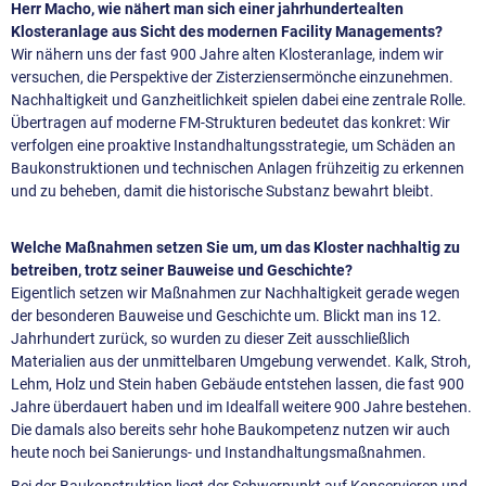
Herr Macho, wie nähert man sich einer jahrhundertealten
Klosteranlage aus Sicht des modernen Facility Managements?
Wir nähern uns der fast 900 Jahre alten Klosteranlage, indem wir
versuchen, die Perspektive der Zisterziensermönche einzunehmen.
Nachhaltigkeit und Ganzheitlichkeit spielen dabei eine zentrale Rolle.
Übertragen auf moderne FM-Strukturen bedeutet das konkret: Wir
verfolgen eine proaktive Instandhaltungsstrategie, um Schäden an
Baukonstruktionen und technischen Anlagen frühzeitig zu erkennen
und zu beheben, damit die historische Substanz bewahrt bleibt.
Welche Maßnahmen setzen Sie um, um das Kloster nachhaltig zu
betreiben, trotz seiner Bauweise und Geschichte?
Eigentlich setzen wir Maßnahmen zur Nachhaltigkeit gerade wegen
der besonderen Bauweise und Geschichte um. Blickt man ins 12.
Jahrhundert zurück, so wurden zu dieser Zeit ausschließlich
Materialien aus der unmittelbaren Umgebung verwendet. Kalk, Stroh,
Lehm, Holz und Stein haben Gebäude entstehen lassen, die fast 900
Jahre überdauert haben und im Idealfall weitere 900 Jahre bestehen.
Die damals also bereits sehr hohe Baukompetenz nutzen wir auch
heute noch bei Sanierungs- und Instandhaltungsmaßnahmen.
Bei der Baukonstruktion liegt der Schwerpunkt auf Konservieren und