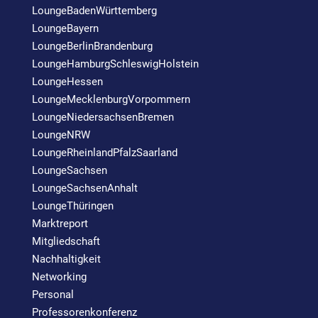
LoungeBadenWürttemberg
LoungeBayern
LoungeBerlinBrandenburg
LoungeHamburgSchleswigHolstein
LoungeHessen
LoungeMecklenburgVorpommern
LoungeNiedersachsenBremen
LoungeNRW
LoungeRheinlandPfalzSaarland
LoungeSachsen
LoungeSachsenAnhalt
LoungeThüringen
Marktreport
Mitgliedschaft
Nachhaltigkeit
Networking
Personal
Professorenkonferenz