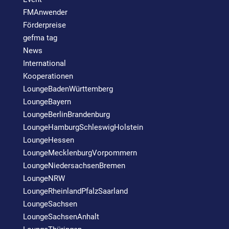
FMAnwender
Förderpreise
gefma tag
News
International
Kooperationen
LoungeBadenWürttemberg
LoungeBayern
LoungeBerlinBrandenburg
LoungeHamburgSchleswigHolstein
LoungeHessen
LoungeMecklenburgVorpommern
LoungeNiedersachsenBremen
LoungeNRW
LoungeRheinlandPfalzSaarland
LoungeSachsen
LoungeSachsenAnhalt