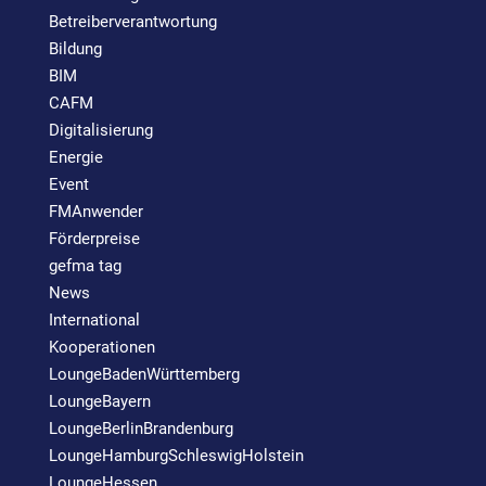
Betreiberverantwortung
Bildung
BIM
CAFM
Digitalisierung
Energie
Event
FMAnwender
Förderpreise
gefma tag
News
International
Kooperationen
LoungeBadenWürttemberg
LoungeBayern
LoungeBerlinBrandenburg
LoungeHamburgSchleswigHolstein
LoungeHessen