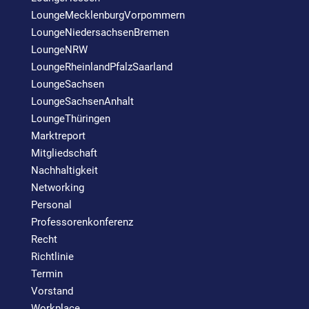
LoungeMecklenburgVorpommern
LoungeNiedersachsenBremen
LoungeNRW
LoungeRheinlandPfalzSaarland
LoungeSachsen
LoungeSachsenAnhalt
LoungeThüringen
Marktreport
Mitgliedschaft
Nachhaltigkeit
Networking
Personal
Professorenkonferenz
Recht
Richtlinie
Termin
Vorstand
Workplace