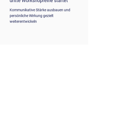
dritte Workshopreihe startet
Person
Gebäud
Kommunikative Stärke ausbauen und
persönliche Wirkung gezielt
Schnell u
weiterentwickeln
kennen u