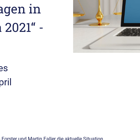
agen in
 2021“ -
es
ril
Forster und Martin Faller die aktuelle Situation,