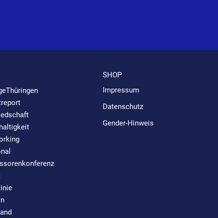
SHOP
Impressum
geThüringen
report
Datenschutz
iedschaft
Gender-Hinweis
altigkeit
orking
nal
ssorenkonferenz
t
linie
in
tand