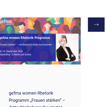
gefma women Rhetorik
gefma 
Programm „Frauen stärken“ –
Budget