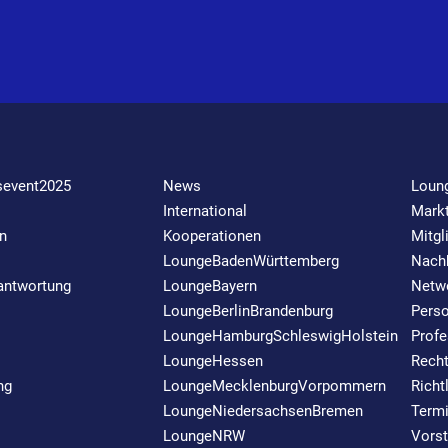
sevent2025
News
Loun
International
Markt
n
Kooperationen
Mitgl
LoungeBadenWürttemberg
Nachh
rantwortung
LoungeBayern
Netw
LoungeBerlinBrandenburg
Perso
LoungeHamburgSchleswigHolstein
Profe
LoungeHessen
Rech
ng
LoungeMecklenburgVorpommern
Richt
LoungeNiedersachsenBremen
Term
LoungeNRW
Vors