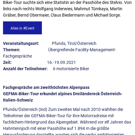
Biker-Tour suchte sich eine Statistin an der Passhöhe des Stelvio. Von
links nach rechts Wolfgang Inderwies, Mahmut Tümkaya, Martin
Gräber, Bernd Obermaier, Claus Biedermann und Michael Sorge.
Alles in #Event
Veranstaltungsort:
Pfunds, Tirol/Österreich
Themen:
Übergreifende Facility-Management-
Fachgespräche
Zeit:
16.-19.09.2021
Anzahl der Teilnehmer:
6 motorisierte Biker
Fachgespräche am zweithöchsten Alpenpass
GEFMA-Biker-Tour erkundet alpines Dreiländereck Österreich-
Italien-Schweiz
Pfunds/Österreich (ind) Zum zweiten Mal nach 2010 wählten die
Teilnehmer der GEFMA-Biker-Tour für ihre Motorradreise mit
fachlichem Hintergrund das Alpengebiet. Während vor elf Jahren das
Hahntennjoch mit einer Passhöhe auf 1.894 m die größte
Herausforderung darstellte, wagten sich die sechs ambitionierten