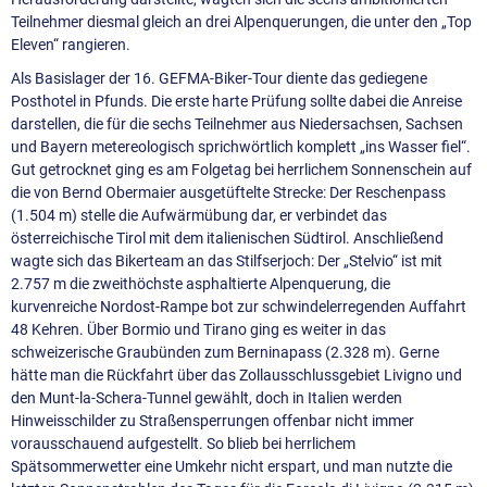
Teilnehmer diesmal gleich an drei Alpenquerungen, die unter den „Top
Eleven“ rangieren.
Als Basislager der 16. GEFMA-Biker-Tour diente das gediegene
Posthotel in Pfunds. Die erste harte Prüfung sollte dabei die Anreise
darstellen, die für die sechs Teilnehmer aus Niedersachsen, Sachsen
und Bayern metereologisch sprichwörtlich komplett „ins Wasser fiel“.
Gut getrocknet ging es am Folgetag bei herrlichem Sonnenschein auf
die von Bernd Obermaier ausgetüftelte Strecke: Der Reschenpass
(1.504 m) stelle die Aufwärmübung dar, er verbindet das
österreichische Tirol mit dem italienischen Südtirol. Anschließend
wagte sich das Bikerteam an das Stilfserjoch: Der „Stelvio“ ist mit
2.757 m die zweithöchste asphaltierte Alpenquerung, die
kurvenreiche Nordost-Rampe bot zur schwindelerregenden Auffahrt
48 Kehren. Über Bormio und Tirano ging es weiter in das
schweizerische Graubünden zum Berninapass (2.328 m). Gerne
hätte man die Rückfahrt über das Zollausschlussgebiet Livigno und
den Munt-la-Schera-Tunnel gewählt, doch in Italien werden
Hinweisschilder zu Straßensperrungen offenbar nicht immer
vorausschauend aufgestellt. So blieb bei herrlichem
Spätsommerwetter eine Umkehr nicht erspart, und man nutzte die