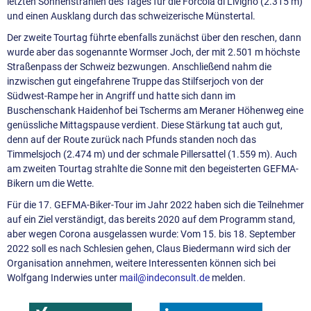
letzten Sonnenstrahlen des Tages für die Forcola di Livigno (2.315 m)
und einen Ausklang durch das schweizerische Münstertal.
Der zweite Tourtag führte ebenfalls zunächst über den reschen, dann
wurde aber das sogenannte Wormser Joch, der mit 2.501 m höchste
Straßenpass der Schweiz bezwungen. Anschließend nahm die
inzwischen gut eingefahrene Truppe das Stilfserjoch von der
Südwest-Rampe her in Angriff und hatte sich dann im
Buschenschank Haidenhof bei Tscherms am Meraner Höhenweg eine
genüssliche Mittagspause verdient. Diese Stärkung tat auch gut,
denn auf der Route zurück nach Pfunds standen noch das
Timmelsjoch (2.474 m) und der schmale Pillersattel (1.559 m). Auch
am zweiten Tourtag strahlte die Sonne mit den begeisterten GEFMA-
Bikern um die Wette.
Für die 17. GEFMA-Biker-Tour im Jahr 2022 haben sich die Teilnehmer
auf ein Ziel verständigt, das bereits 2020 auf dem Programm stand,
aber wegen Corona ausgelassen wurde: Vom 15. bis 18. September
2022 soll es nach Schlesien gehen, Claus Biedermann wird sich der
Organisation annehmen, weitere Interessenten können sich bei
Wolfgang Inderwies unter
mail@
indeconsult.de
melden.