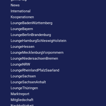
News
International
Kooperationen
LoungeBadenWürttemberg
LoungeBayern
LoungeBerlinBrandenburg
LoungeHamburgSchleswigHolstein
LoungeHessen
LoungeMecklenburgVorpommern
LoungeNiedersachsenBremen
LoungeNRW
LoungeRheinlandPfalzSaarland
LoungeSachsen
LoungeSachsenAnhalt
LoungeThüringen
Marktreport
Mitgliedschaft
Nachhaltigkeit