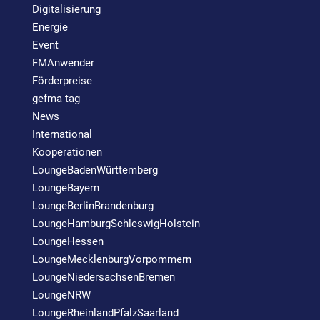
Digitalisierung
Energie
Event
FMAnwender
Förderpreise
gefma tag
News
International
Kooperationen
LoungeBadenWürttemberg
LoungeBayern
LoungeBerlinBrandenburg
LoungeHamburgSchleswigHolstein
LoungeHessen
LoungeMecklenburgVorpommern
LoungeNiedersachsenBremen
LoungeNRW
LoungeRheinlandPfalzSaarland