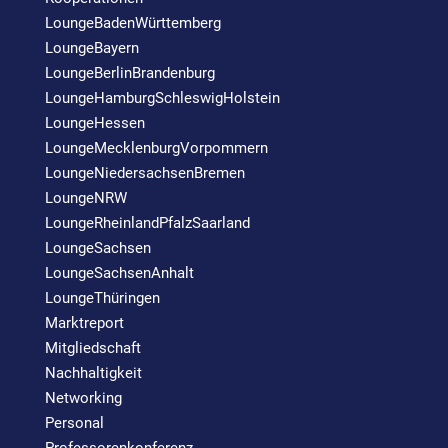
LoungeBadenWürttemberg
LoungeBayern
LoungeBerlinBrandenburg
LoungeHamburgSchleswigHolstein
LoungeHessen
LoungeMecklenburgVorpommern
LoungeNiedersachsenBremen
LoungeNRW
LoungeRheinlandPfalzSaarland
LoungeSachsen
LoungeSachsenAnhalt
LoungeThüringen
Marktreport
Mitgliedschaft
Nachhaltigkeit
Networking
Personal
Professorenkonferenz