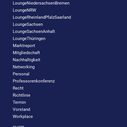
LoungeNiedersachsenBremen
LoungeNRW
LoungeRheinlandPfalzSaarland
LoungeSachsen
LoungeSachsenAnhalt
LoungeThüringen
Marktreport
Mitgliedschaft
Nachhaltigkeit
Networking
Personal
Professorenkonferenz
Recht
Richtlinie
Termin
Vorstand
Workplace