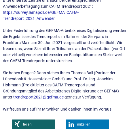
Bitte unterstützen Sie uns auch bei der entsprechenden
Anwenderbefragung zum CAFM Trendreport 2021:
https://survey.lamapoll.de/GEFMA_CAFM-
Trendreport_2021_Anwender
Unter Federführung des GEFMA-Arbeitskreises Digitalisierung werden
die Ergebnisse des Trendreports im Rahmen der Servparc in
Frankfurt/Main am 30. Juni 2021 vorgestellt und veröffentlicht. Wir
freuen uns, wenn Sie mit Ihrer Teilnahme an der Präsentation (vor Ort
oder virtuell) vor einem interessierten Fachpublikum den Stellenwert
des CAFM-Trendreports unterstreichen.
Sie haben Fragen? Dann stehen Ihnen Thomas Ball (Partner der
Lünendonk & Hossenfelder GmbH) und Prof. Dr.-Ing. Joachim
Hohmann (Projektleiter des CAFM-Trendreports und
Gründungsmitglied des Arbeitskreises Digitalisierung der GEFMA)
unter
trendreport2021@gefma.de
gerne zur Verfügung.
Wir freuen uns auf Ihr Mitwirken und danken Ihnen im Voraus!
teilen
mitteilen