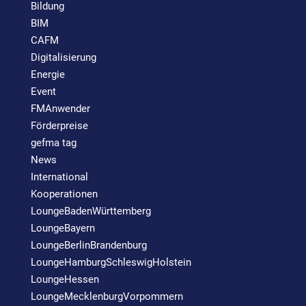
Bildung
BIM
CAFM
Digitalisierung
Energie
Event
FMAnwender
Förderpreise
gefma tag
News
International
Kooperationen
LoungeBadenWürttemberg
LoungeBayern
LoungeBerlinBrandenburg
LoungeHamburgSchleswigHolstein
LoungeHessen
LoungeMecklenburgVorpommern