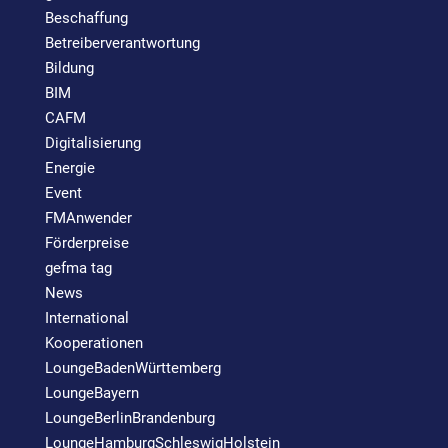
Beschaffung
Betreiberverantwortung
Bildung
BIM
CAFM
Digitalisierung
Energie
Event
FMAnwender
Förderpreise
gefma tag
News
International
Kooperationen
LoungeBadenWürttemberg
LoungeBayern
LoungeBerlinBrandenburg
LoungeHamburgSchleswigHolstein