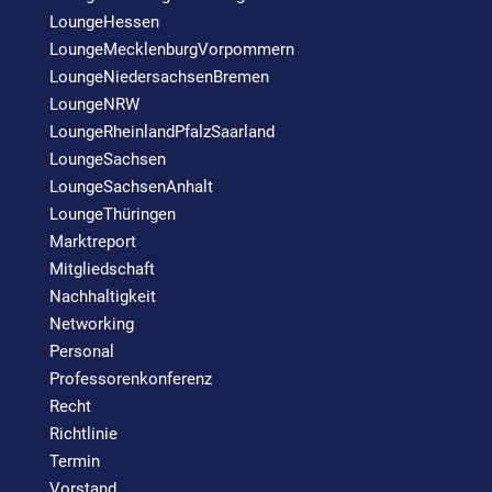
LoungeHessen
LoungeMecklenburgVorpommern
LoungeNiedersachsenBremen
LoungeNRW
LoungeRheinlandPfalzSaarland
LoungeSachsen
LoungeSachsenAnhalt
LoungeThüringen
Marktreport
Mitgliedschaft
Nachhaltigkeit
Networking
Personal
Professorenkonferenz
Recht
Richtlinie
Termin
Vorstand