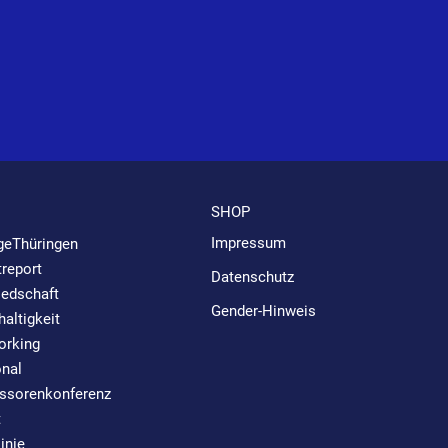
SHOP
Impressum
geThüringen
report
Datenschutz
iedschaft
Gender-Hinweis
altigkeit
orking
nal
ssorenkonferenz
t
linie