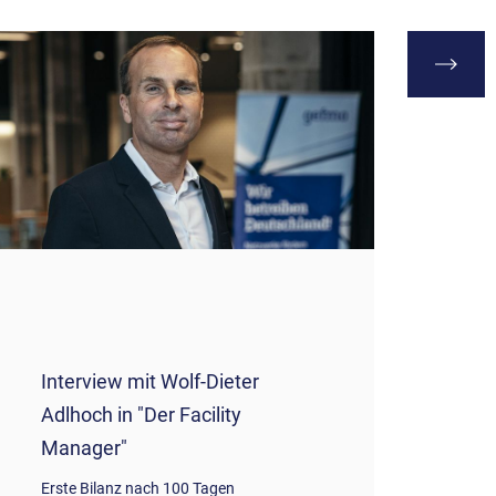
Dr. Ger
Interview mit Wolf-Dieter
GEFMA-
Adlhoch in "Der Facility
Manager"
"Nachhalt
der FM-B
Erste Bilanz nach 100 Tagen