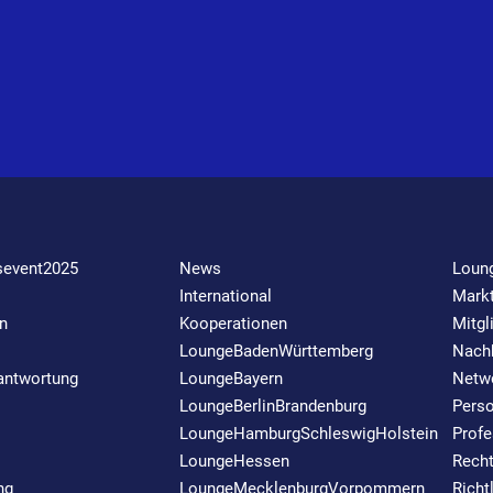
sevent2025
News
Loun
International
Markt
n
Kooperationen
Mitgl
LoungeBadenWürttemberg
Nachh
rantwortung
LoungeBayern
Netw
LoungeBerlinBrandenburg
Perso
LoungeHamburgSchleswigHolstein
Profe
LoungeHessen
Rech
ng
LoungeMecklenburgVorpommern
Richt