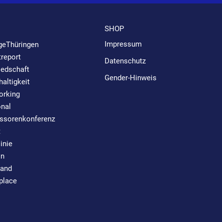
SHOP
Impressum
geThüringen
report
Datenschutz
iedschaft
Gender-Hinweis
altigkeit
orking
nal
ssorenkonferenz
t
linie
in
tand
place