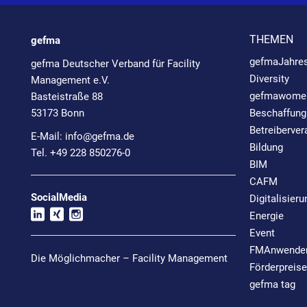
THEMEN
gefma
gefmaJahre
gefma Deutscher Verband für Facility
Diversity
Management e.V.
gefmawome
Basteistraße 88
53173 Bonn
Beschaffung
Betreiberve
E-Mail:
info@
gefma.de
Bildung
Tel. +49 228 850276-0
BIM
CAFM
SocialMedia
Digitalisieru
Energie
Event
FMAnwende
Die Möglichmacher – Facility Management
Förderpreise
gefma tag