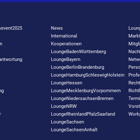
sevent2025
News
Loun
International
Markt
n
Kooperationen
Mitgl
LoungeBadenWürttemberg
Nachh
rantwortung
LoungeBayern
Netw
LoungeBerlinBrandenburg
Perso
LoungeHamburgSchleswigHolstein
Profe
LoungeHessen
Rech
ng
LoungeMecklenburgVorpommern
Richt
LoungeNiedersachsenBremen
Term
LoungeNRW
Vors
r
LoungeRheinlandPfalzSaarland
Work
LoungeSachsen
LoungeSachsenAnhalt