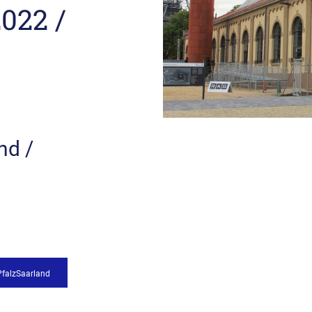
022 /
nd /
PfalzSaarland