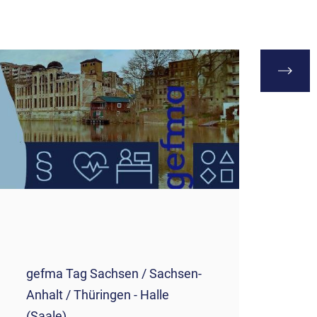
gefma 
gefma Tag Sachsen / Sachsen-
Anhalt / Thüringen - Halle
"Workplac
(Saale)
Manageme