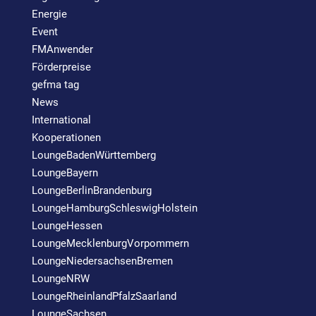
Energie
Event
FMAnwender
Förderpreise
gefma tag
News
International
Kooperationen
LoungeBadenWürttemberg
LoungeBayern
LoungeBerlinBrandenburg
LoungeHamburgSchleswigHolstein
LoungeHessen
LoungeMecklenburgVorpommern
LoungeNiedersachsenBremen
LoungeNRW
LoungeRheinlandPfalzSaarland
LoungeSachsen