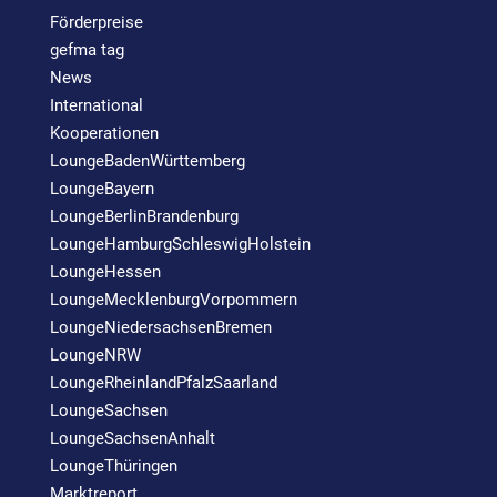
Förderpreise
gefma tag
News
International
Kooperationen
LoungeBadenWürttemberg
LoungeBayern
LoungeBerlinBrandenburg
LoungeHamburgSchleswigHolstein
LoungeHessen
LoungeMecklenburgVorpommern
LoungeNiedersachsenBremen
LoungeNRW
LoungeRheinlandPfalzSaarland
LoungeSachsen
LoungeSachsenAnhalt
LoungeThüringen
Marktreport