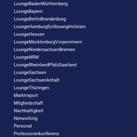
LoungeBadenWürttemberg
LoungeBayern
LoungeBerlinBrandenburg
LoungeHamburgSchleswigHolstein
LoungeHessen
LoungeMecklenburgVorpommern
LoungeNiedersachsenBremen
LoungeNRW
LoungeRheinlandPfalzSaarland
LoungeSachsen
LoungeSachsenAnhalt
LoungeThüringen
Marktreport
Mitgliedschaft
Nachhaltigkeit
Networking
Personal
Professorenkonferenz